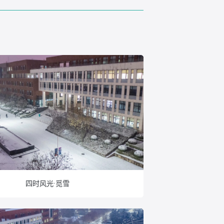
四时风光·觅雪