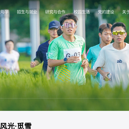
教与学
招生与就业
研究与合作
校园生活
党的建设
关
风光·觅雪