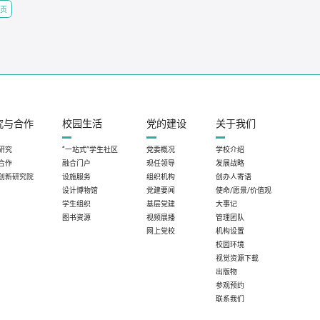
页
究与合作
校园生活
党的建设
关于我们
研究
“一站式”学生社区
党委概况
学校介绍
合作
融合门户
现任领导
发展战略
创新研究院
设施服务
组织机构
创办人寄语
设计博物馆
党建要闻
使命/愿景/价值观
学生组织
基层党建
大事记
图书资源
视频展播
管理团队
网上党校
机构设置
校园环境
视觉资源下载
出版物
参观预约
联系我们