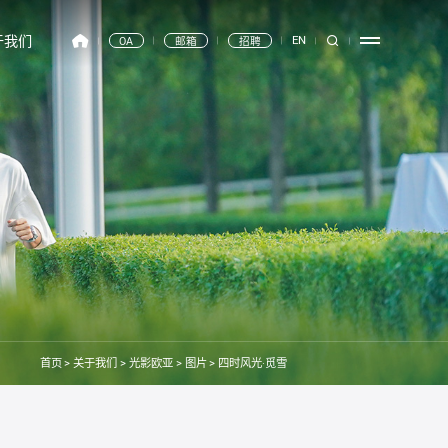
于我们
EN
OA
邮箱
招聘
首页
>
关于我们
>
光影欧亚
>
图片
>
四时风光·觅雪