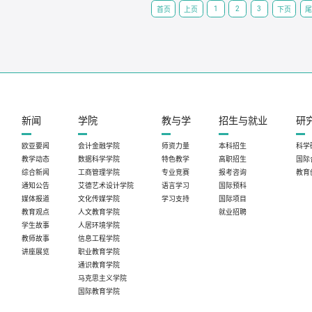
1
2
3
首页
上页
下页
尾
新闻
学院
教与学
招生与就业
研
欧亚要闻
会计金融学院
师资力量
本科招生
科学
教学动态
数据科学学院
特色教学
高职招生
国际
综合新闻
工商管理学院
专业竞赛
报考咨询
教育
通知公告
艾德艺术设计学院
语言学习
国际预科
媒体报道
文化传媒学院
学习支持
国际项目
教育观点
人文教育学院
就业招聘
学生故事
人居环境学院
教师故事
信息工程学院
讲座展览
职业教育学院
通识教育学院
马克思主义学院
国际教育学院