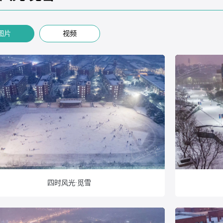
图片
视频
四时风光·觅雪