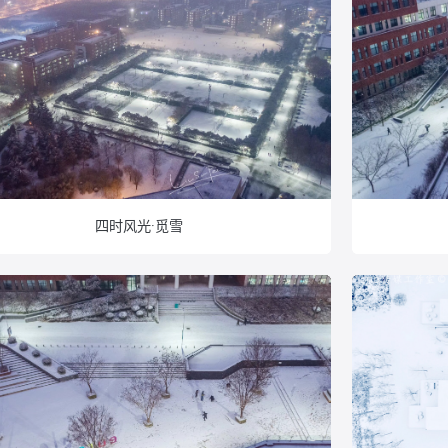
四时风光·觅雪