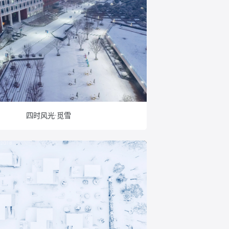
四时风光·觅雪