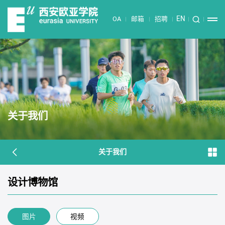
EN
OA
邮箱
招聘
关于我们
关于我们
设计博物馆
图片
视频