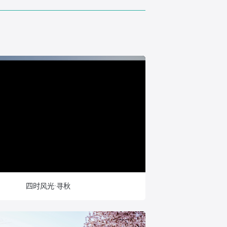
四时风光·寻秋