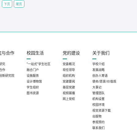
下页
尾页
究与合作
校园生活
党的建设
关于我们
研究
“一站式”学生社区
党委概况
学校介绍
合作
融合门户
现任领导
发展战略
创新研究院
设施服务
组织机构
创办人寄语
设计博物馆
党建要闻
使命/愿景/价值观
学生组织
基层党建
大事记
图书资源
视频展播
管理团队
网上党校
机构设置
校园环境
视觉资源下载
出版物
参观预约
联系我们