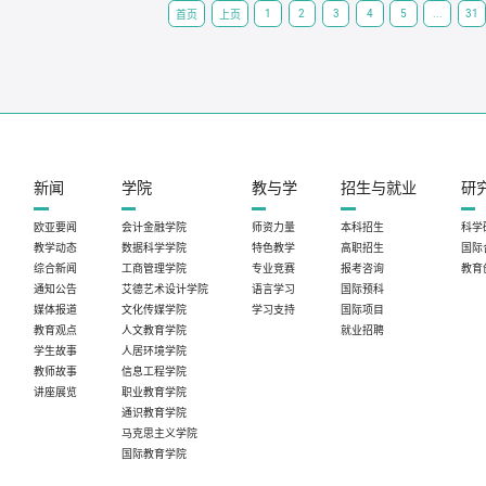
1
2
3
4
5
...
31
首页
上页
新闻
学院
教与学
招生与就业
研
欧亚要闻
会计金融学院
师资力量
本科招生
科学
教学动态
数据科学学院
特色教学
高职招生
国际
综合新闻
工商管理学院
专业竞赛
报考咨询
教育
通知公告
艾德艺术设计学院
语言学习
国际预科
媒体报道
文化传媒学院
学习支持
国际项目
教育观点
人文教育学院
就业招聘
学生故事
人居环境学院
教师故事
信息工程学院
讲座展览
职业教育学院
通识教育学院
马克思主义学院
国际教育学院