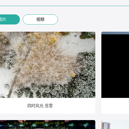
图片
视频
四时风光·觅雪