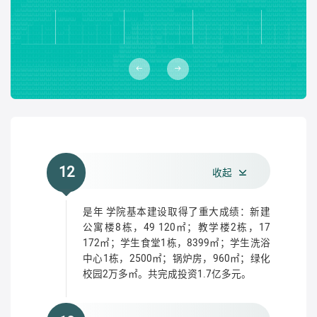
12
收起
是年 学院基本建设取得了重大成绩：新建
公寓楼8栋，49 120㎡；教学楼2栋，17
172㎡；学生食堂1栋，8399㎡；学生洗浴
中心1栋，2500㎡；锅炉房，960㎡；绿化
校园2万多㎡。共完成投资1.7亿多元。