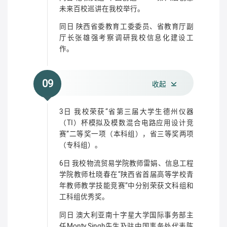
未来百校巡讲在我校举行。
同日 陕西省委教育工委委员、省教育厅副
厅长张雄强考察调研我校信息化建设工
作。
09
收起
3日 我校荣获“省第三届大学生德州仪器
（TI）杯模拟及模数混合电路应用设计竞
赛”二等奖一项（本科组），省三等奖两项
（专科组）。
6日 我校物流贸易学院教师雷娟、信息工程
学院教师杜晓春在“陕西省首届高等学校青
年教师教学技能竞赛”中分别荣获文科组和
工科组优秀奖。
同日 澳大利亚南十字星大学国际事务部主
任Monty Singh先生及驻中国事务处代表陈