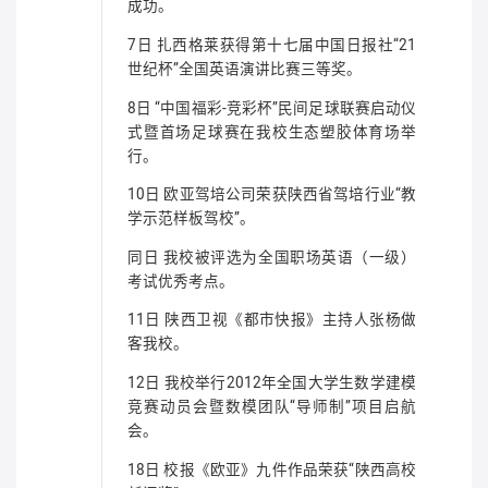
成功。
7日 扎西格莱获得第十七届中国日报社“21
世纪杯”全国英语演讲比赛三等奖。
8日 “中国福彩-竞彩杯”民间足球联赛启动仪
式暨首场足球赛在我校生态塑胶体育场举
行。
10日 欧亚驾培公司荣获陕西省驾培行业“教
学示范样板驾校”。
同日 我校被评选为全国职场英语（一级）
考试优秀考点。
11日 陕西卫视《都市快报》主持人张杨做
客我校。
12日 我校举行2012年全国大学生数学建模
竞赛动员会暨数模团队“导师制”项目启航
会。
18日 校报《欧亚》九件作品荣获“陕西高校