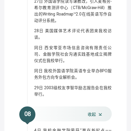
27日 外国语学院读写课教改，引入麦格劳-
希尔教育测评中心（CTB/McGraw-Hill）推
出的Writing Roadmap™2.0在线英语写作自
动评分系统。
28日 美国媒体艺术评论代表团来我校访
谈。
同日 西安零亚市场信息咨询有限责任公
司、金融学院社会沟通实践基地成立揭牌
仪式在我校举行。
同日 我校外国语学院英语专业举办BPO服
务外包方向专业解析会。
29日 2003级校友李智华励志报告会在我校
举行。
08
收起
4日 我校金融学院荣获“赢在新起点——