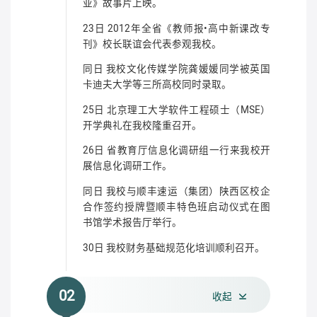
亚》故事片上映。
23日 2012年全省《教师报•高中新课改专
刊》校长联谊会代表参观我校。
同日 我校文化传媒学院龚媛媛同学被英国
卡迪夫大学等三所高校同时录取。
25日 北京理工大学软件工程硕士（MSE）
开学典礼在我校隆重召开。
26日 省教育厅信息化调研组一行来我校开
展信息化调研工作。
同日 我校与顺丰速运（集团）陕西区校企
合作签约授牌暨顺丰特色班启动仪式在图
书馆学术报告厅举行。
30日 我校财务基础规范化培训顺利召开。
02
收起