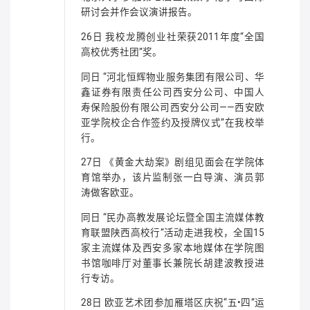
研讨会并作会议演讲报告。
26日 我校龙腾创业社荣获2011年度“全国
高校优秀社团”奖。
同日 “河北恒辉物业服务集团有限公司、华
鑫证券有限责任公司西安分公司、中国人
寿保险股份有限公司西安分公司——西安欧
亚学院校企合作签约及授牌仪式”在我校举
行。
27日 《黄金大劫案》剧组见面会在学院体
育馆举办，该片监制张一白导演、演员郭
涛做客欧亚。
同日 “民办高教发展论坛暨全国主流媒体教
育联盟陕西高校行”活动走进我校，全国15
家主流媒体及西安多家本地媒体在学院图
书馆咖啡厅对董事长兼院长胡建波教授进
行专访。
28日 欧亚艺术团参加雁塔区庆祝“五•四”运