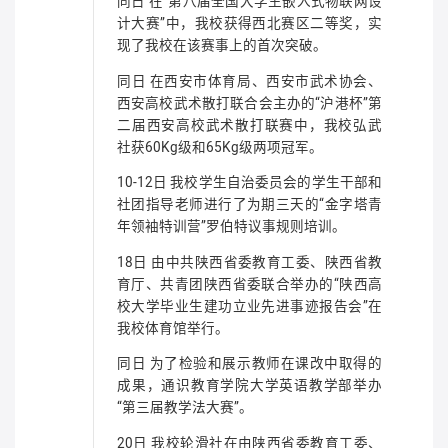
同日 在“第八届全国大学生嵌入式物联网设
计大赛”中，我校获得西北赛区二等奖，实
现了我校在该赛事上的首次突破。
同日 在西安市体育局、西安市武术协会、
西安高校武术散打联合会主办的“沪港杯”第
二届西安高校武术散打联赛中，我校弘武
社获60Kg级和65Kg级两项冠军。
10-12日 我校学生自治委员会的学生干部和
社团指导老师进行了为期三天的“金字塔青
年领袖特训营”罗伯特议事规则培训。
18日 由中共陕西省委教育工委、陕西省教
育厅、共青团陕西省委联合举办的“陕西高
校大学毕业生建功立业先进事迹报告会”在
我校体育馆举行。
同日 为了检验和展示教师在课改中取得的
成果，通识教育学院大学英语教学部举办
“第三届教学法大赛”。
20日 我校轮滑社在由陕西省委教育工委、