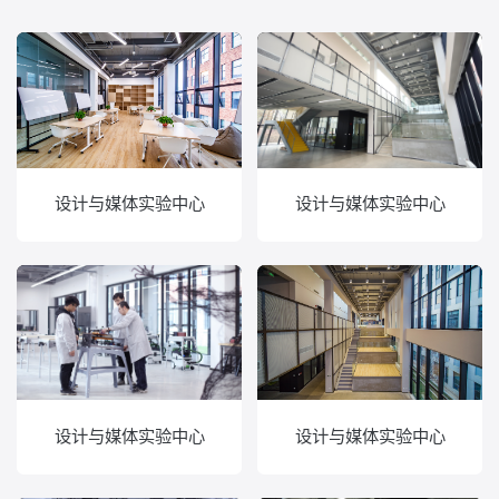
设计与媒体实验中心
设计与媒体实验中心
设计与媒体实验中心
设计与媒体实验中心