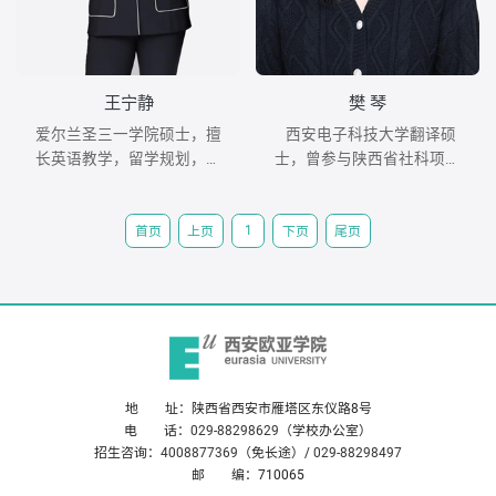
王宁静
樊 琴
爱尔兰圣三一学院硕士，擅
西安电子科技大学翻译硕
长英语教学，留学规划，中
士，曾参与陕西省社科项目
美2201班班主任。
和国家社科项目各一项，中
美2203班班主任。
1
首页
上页
下页
尾页
地 址：陕西省西安市雁塔区东仪路8号
电 话：
029-88298629
（学校办公室）
招生咨询：
4008877369
（免长途）/
029-88298497
邮 编：710065