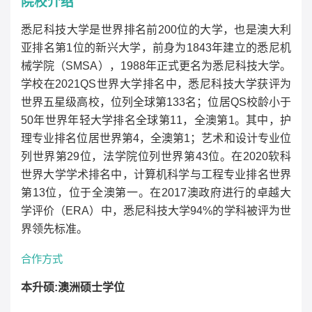
院校介绍
悉尼科技大学是世界排名前
200
位的大学，也是澳大利
亚排名第
1
位的新兴大学，前身为
1843
年建立的悉尼机
械学院（
SMSA
），
1988
年正式更名为悉尼科技大学。
学校在
2021QS
世界大学排名中，悉尼科技大学获评为
世界五星级高校，位列全球第
133
名；位居
QS
校龄小于
50
年世界年轻大学排名全球第
11
，全澳第
1
。其中，护
理专业排名位居世界第
4
，全澳第
1
；艺术和设计专业位
列世界第
29
位，法学院位列世界第
43
位。在
2020
软科
世界大学学术排名中，计算机科学与工程专业排名世界
第
13
位，位于全澳第一。在
2017
澳政府进行的卓越大
学评价（
ERA
）中，悉尼科技大学
94%
的学科被评为世
界领先标准。
合作方式
本升硕
:
澳洲硕士学位