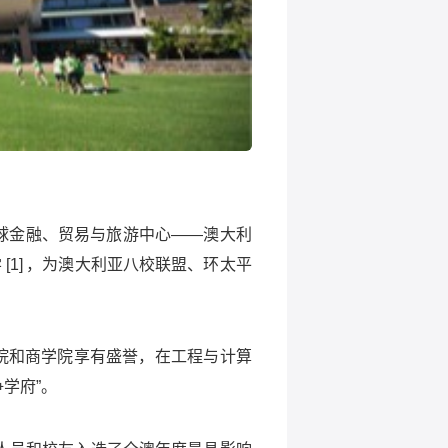
球金融、贸易与旅游中心
——
澳大利
学
[1]
，为澳大利亚八校联盟、环太平
院和商学院享有盛誉，在工程与计算
争学府
”
。