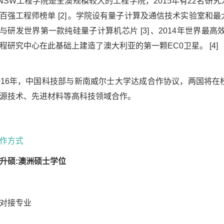
NSW
工程学院是全澳规模较大的工程学院，
2015
年有
22
名研究
百强工程师榜单
[2]
。学院设有量子计算及通信技术实验室和最
与研发世界第一款纯硅量子计算机芯片
[3]
、
2014
年世界最高
程研究中心在此基础上建造了澳大利亚的第一颗
EC0
卫星。
[4]
016
年，中国科技部与新南威尔士大学达成合作协议，两国将在
源技术、先进材料等高科技领域合作。
作方式
升硕
:
澳洲硕士学位
对接专业