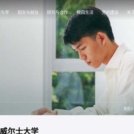
教与学
招生与就业
研究与合作
校园生活
党的建设
关
首页
>
威尔士大学