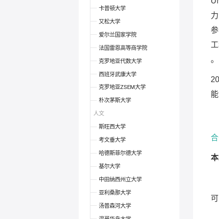
U
卡普顿大学
力
又松大学
参
爱尔兰国家学院
工
法国雷恩高等商学院
。
克罗地亚代数大学
西班牙武康大学
2
克罗地亚ZSEM大学
能
朴次茅斯大学
人文
斯旺西大学
合
考文垂大学
哈德斯菲尔德大学
本
基尔大学
中田纳西州立大学
亚利桑那大学
可
汤普森河大学