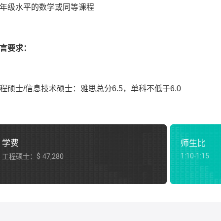
年级水平的数学或同等课程
言要求：
程硕士
/
信息技术硕士：雅思总分
6.5
，单科不低于
6.0
学费
师生比
1:10-1:15
工程硕士：$ 47,280