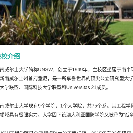
院校介绍
南威尔士大学简称
UNSW
，创立于
1949
年，主校区坐落于南半
新南威尔士州首府悉尼，是一所享誉世界的顶尖公立研究型大
大学联盟、国际科技大学联盟和
Universitas 21
成员。
南威尔士大学现有
9
个学院，
1
个大学院，共
75
个系。其工程学
领域具有极强实力。大学因下设澳大利亚国防学院又被称为
“
战