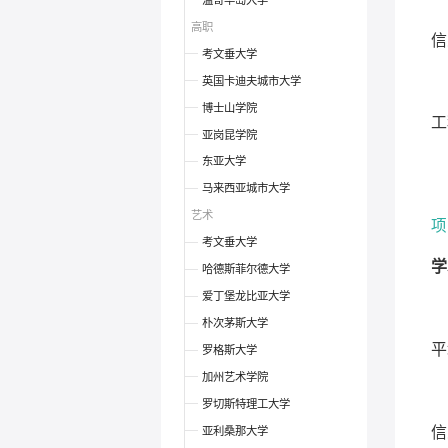
温哥华岛大学
高职
信
考文垂大学
英国卡迪夫城市大学
博士山学院
工
亚岗昆学院
东亚大学
马来西亚城市大学
艺术
项
考文垂大学
学
哈德斯菲尔德大学
爱丁堡龙比亚大学
朴次茅斯大学
平
罗格斯大学
加州艺术学院
罗切斯特理工大学
亚利桑那大学
信