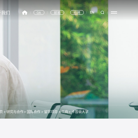
于我们
EN
OA
邮箱
招聘
页
>
研究与合作
>
国际合作
>
留学项目
>
工商
>
卡普顿大学