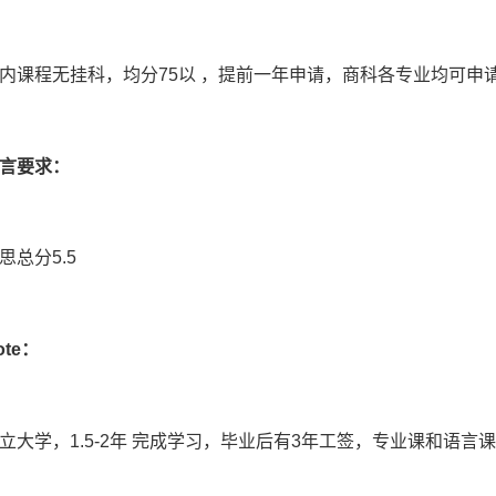
内课程无挂科，均分
75
以 ，提前一年申请，商科各专业均可申
言要求：
思总分
5.5
ote
：
立大学，
1.5-2
年 完成学习，毕业后有
3
年工签，专业课和语言课