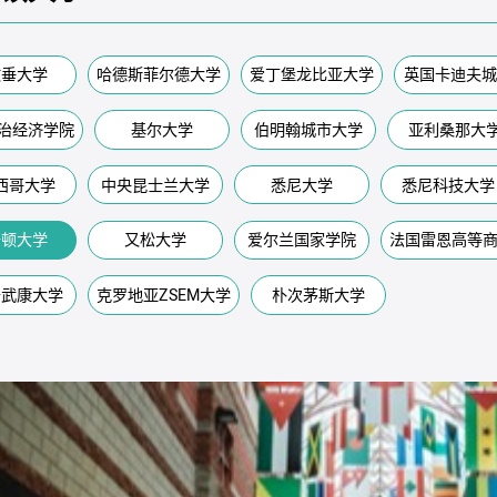
文垂大学
哈德斯菲尔德大学
爱丁堡龙比亚大学
英国卡迪夫城
治经济学院
基尔大学
伯明翰城市大学
亚利桑那大
西哥大学
中央昆士兰大学
悉尼大学
悉尼科技大学
普顿大学
又松大学
爱尔兰国家学院
法国雷恩高等
牙武康大学
克罗地亚ZSEM大学
朴次茅斯大学