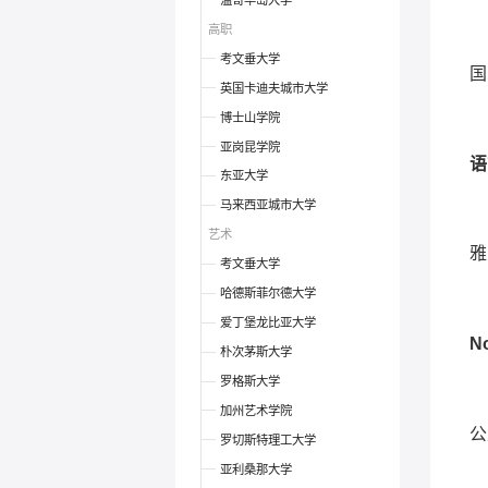
温哥华岛大学
高职
考文垂大学
国
英国卡迪夫城市大学
博士山学院
亚岗昆学院
语
东亚大学
马来西亚城市大学
艺术
雅
考文垂大学
哈德斯菲尔德大学
爱丁堡龙比亚大学
N
朴次茅斯大学
罗格斯大学
加州艺术学院
公
罗切斯特理工大学
亚利桑那大学