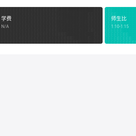
学费
师生比
N/A
1:10-1:15