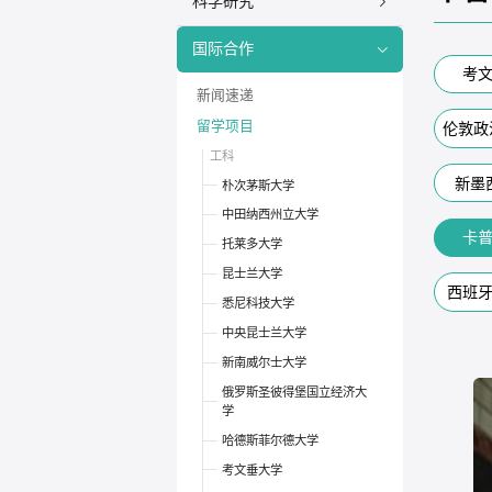
科学研究
国际合作
考
新闻速递
留学项目
伦敦政
工科
新墨
朴次茅斯大学
中田纳西州立大学
卡
托莱多大学
昆士兰大学
西班
悉尼科技大学
中央昆士兰大学
新南威尔士大学
俄罗斯圣彼得堡国立经济大
学
哈德斯菲尔德大学
考文垂大学