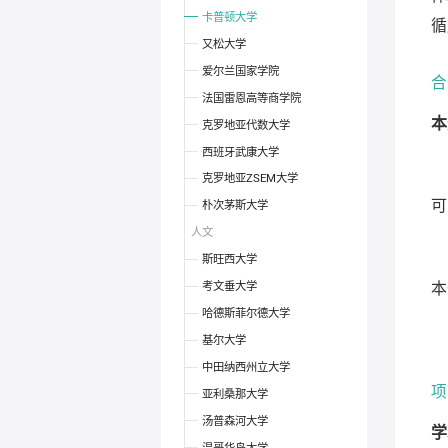
卡普顿大学
循
又松大学
爱尔兰国家学院
合
法国雷恩高等商学院
本
克罗地亚代数大学
西班牙武康大学
克罗地亚ZSEM大学
朴次茅斯大学
可
人文
斯旺西大学
考文垂大学
本
哈德斯菲尔德大学
基尔大学
中田纳西州立大学
项
亚利桑那大学
汤普森河大学
学