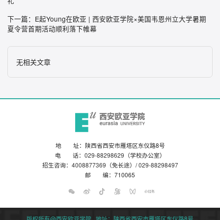
礼
下一篇：
E起Young在欧亚 | 西安欧亚学院×美国韦恩州立大学暑期
夏令营首期活动顺利落下帷幕
无相关文章
地 址：陕西省西安市雁塔区东仪路8号
电 话：
029-88298629
（学校办公室）
招生咨询：
4008877369
（免长途）/
029-88298497
邮 编：710065
版权所有@西安欧亚学院 地址：陕西省西安市雁塔区东仪路8号