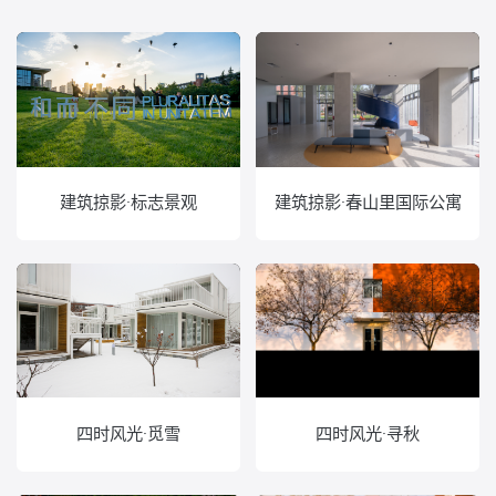
建筑掠影·标志景观
建筑掠影·春山里国际公寓
四时风光·觅雪
四时风光·寻秋