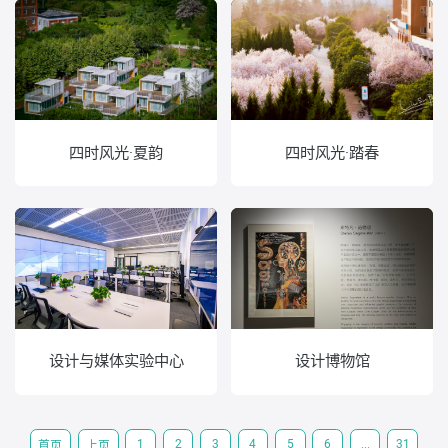
四时风光·夏韵
四时风光·踏春
设计与媒体实验中心
设计博物馆
1
2
3
4
5
6
...
31
首页
上页