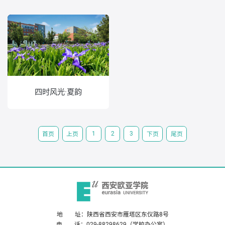
四时风光·夏韵
1
2
3
首页
上页
下页
尾页
地 址：陕西省西安市雁塔区东仪路8号
电 话：
029-88298629
（学校办公室）