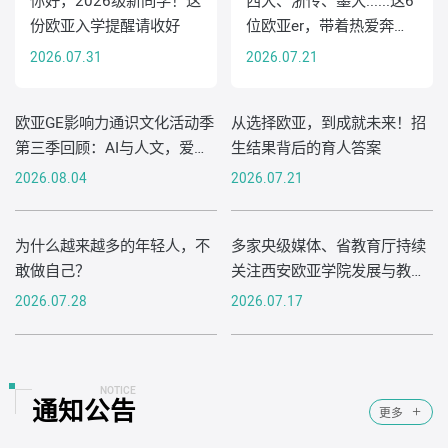
你好，2026级新同学！这
西大、浙传、墨大......这6
份欧亚入学提醒请收好
位欧亚er，带着热爱奔赴
下一程！
2026.07.31
2026.07.21
欧亚GE影响力通识文化活动季
从选择欧亚，到成就未来！招
第三季回顾：AI与人文，爱与
生结果背后的育人答案
成长
2026.08.04
2026.07.21
为什么越来越多的年轻人，不
多家央级媒体、省教育厅持续
敢做自己？
关注西安欧亚学院发展与教学
改革
2026.07.28
2026.07.17
NOTICE
通知公告
更多