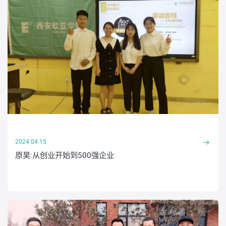
2024.04.15
原昊:从创业开始到500强企业