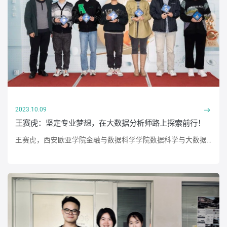
2023.10.09
王赛虎：坚定专业梦想，在大数据分析师路上探索前行！
王赛虎，西安欧亚学院金融与数据科学学院数据科学与大数据技术专业2023届省级优秀毕业生。在校期间曾获国家奖学金、国家励志奖学金、全国大学生数学建模竞赛本科组陕西赛区二等奖、美国大学生数学建模竞赛三等奖、MathorCup高校数据建模挑战赛-大数据竞赛本科生全国二等奖、第十一届职业生涯规划赛二等奖等多项荣誉。同时也是校级学习标兵、校级优秀学生干部、校级荣誉学生，在校期间发表学术论文两篇，其中一篇被EI数据库收录。目前已正式入职苏州大禹数字文化科技集团有限公司，...