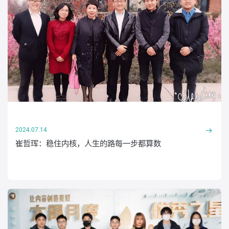
2024.07.14
崔哲珲：稳住内核，人生的路每一步都算数