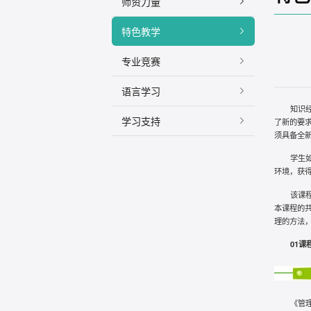
师资力量
特色教学
专业竞赛
语言学习
知识
学习支持
了新的要
须具备全
学生
环境，获
该课
本课程的
理的方法
01
课
《管