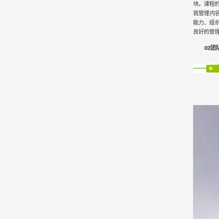
块。课程
我管理内
能力、组
良好的管
02
团