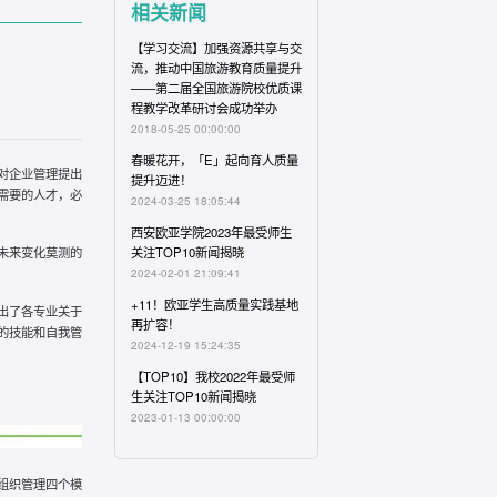
相关新闻
【学习交流】加强资源共享与交
流，推动中国旅游教育质量提升
——第二届全国旅游院校优质
课
程
教学改革研讨会成功举办
2018-05-25 00:00:00
春暖花开，「E」起向育人质量
对企业管理提出
提升迈进！
需要的人才，必
2024-03-25 18:05:44
西安
欧亚
学院2023年最受师生
关注TOP10新闻揭晓
未来变化莫测的
2024-02-01 21:09:41
+11！
欧亚
学生高质量实践基地
出了各专业关于
再扩容！
的技能和自我管
2024-12-19 15:24:35
【TOP10】我校2022年最受师
生关注TOP10新闻揭晓
2023-01-13 00:00:00
组织管理四个模