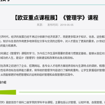
【欧亚重点课程展】《管理学》课程
来源： 发布时间：2019-05-05
经济时代，经济的发展已经不再过分依赖于经济资源了，而是更多取决于知识、信息，这些都
求。知识与信息的作用更多地体现在分享与交流的过程中，对人才提出了更高的要求。21世纪
新的能力和素养。
如何通过《管理学》课程的学习，为今后工作生涯所需要的思维习惯奠定基础，能够从容应对
得成功的人生，是设计《管理学》创新建设和改革的出发点和目标。
程在改革之初进行了企业、招聘网站、各专业人才培养方案培养目标与生源特点的调研，梳理
共性培养目标及培养能力要求，将传统的管理学内容进行了解构和重构，让学生掌握组织管理
，从而能够更好地把管理知识运用到组织管理和自我管理的实践中。
程介绍
理学》是欧亚四个商科二级学院的学科平台课程，主要包括认识管理、认知环境、自我管理、