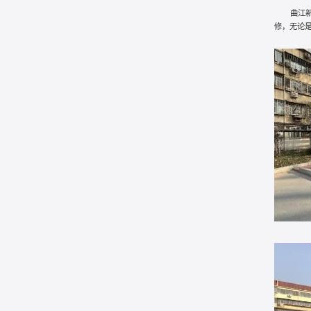
曲江
修，无论