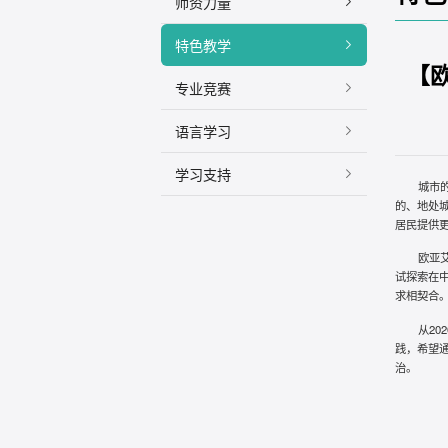
师资力量
特色教学
【
专业竞赛
语言学习
学习支持
城市
的、地处
居民提供
欧亚
试探索在
求相契合
从2
践，希望
治。