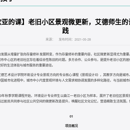
欧亚的课】老旧小区景观微更新，艾德师生的
践
来源： 发布时间：2021-05-28
的发展从增量扩张向存量修补发展转变，作为存量修补的重要内容，社区微更新显得尤为重要
城市中心区的老旧社区存在着综合性陈旧的问题。多方合作、公众参与，是提升老旧小区的居
更好的生活体验与城市服务的重要途径。
艾德艺术设计学院环境设计专业景观方向的专业核心课程《景观设计II》，其教学方向是城市
中国城市化进程中，城市中小尺度景观环境与人文需求相协调发展的多样化路径，与当前城市
。
020年秋季学期课程开始，环境设计专业师生以曲江一老旧小区为样本，展开了老旧住区景观
通过居民共同参与社区公共空间的微更新改造提升，唤醒社区文化记忆，营造精致生活氛围，
01
项目概况