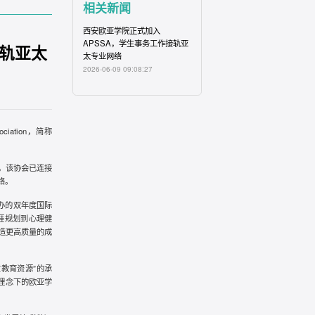
相关新闻
西安欧亚学院
正式
加入
APSSA
，
学生
事务
工作
接轨
亚
接轨亚太
太
专业
网络
2026-06-09 09:08:27
ciation，简称
。
来，该协会已连接
络。
办的双年度国际
涯规划到心理健
造更高质量的成
教育资源”的承
理念下的欧亚学