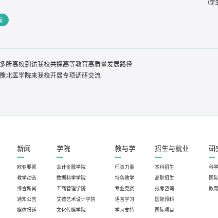
（学
闻
多所高校到访我校共探高等教育高质量发展路径
豫北医学院来我校开展专项调研交流
新闻
学院
教与学
招生与就业
研
欧亚要闻
会计金融学院
师资力量
本科招生
科
教学动态
数据科学学院
特色教学
高职招生
国
综合新闻
工商管理学院
专业竞赛
报考咨询
教
通知公告
艾德艺术设计学院
语言学习
国际预科
媒体报道
文化传媒学院
学习支持
国际项目