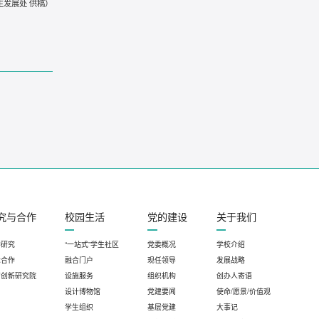
生发展处 供稿）
究与合作
校园生活
党的建设
关于我们
学研究
“一站式”学生社区
党委概况
学校介绍
际合作
融合门户
现任领导
发展战略
育创新研究院
设施服务
组织机构
创办人寄语
设计博物馆
党建要闻
使命/愿景/价值观
学生组织
基层党建
大事记