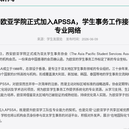
欧亚学院正式加入APSSA，学生事务工作
专业网络
来源：学生发展处 发布时间：2026-06-09
日，西安欧亚学院正式成为亚太学生事务协会（The Asia Pacific Student Services Asso
A）的机构会员。一份来自中国香港的会员确认函，为欧亚的学生事务工作标定了新的专业坐标
SSA成立于1988年，总部设于香港，是专注于亚太地区学生事务领域的专业组织。三十余年
10个国家的37所高校与机构，形成覆盖澳大利亚、新加坡、韩国、泰国等地的学生事务交流网
APSSA，对欧亚而言并非一次简单的注册，而是主动对标区域标准的战略选择。协会定期举
文化培训及学术访问项目，将为欧亚学生事务工作提供系统化的专业资源。从学习支持、生
化能力培养，欧亚将借鉴亚太区域内已被验证的成熟经验，持续优化育人实践，为欧亚学子创
加入APSSA，既是提升欧亚学工队伍专业能力的契机，也是兑现“让欧亚学子共享区域优质
，学校也将以机构会员身份参与亚太学生事务的对话平台，积极对外发声，展示“在地国际化”
践。