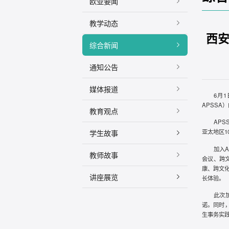
欧亚要闻
教学动态
西安
综合新闻
通知公告
媒体报道
6月1
APSS
教育观点
AP
亚太地区
学生故事
加入
教师故事
会议、跨
康、跨文
讲座展览
长体验。
此次
诺。同时
生事务实