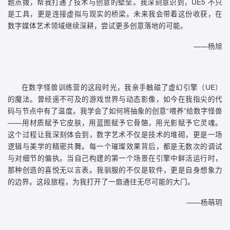
题点拨，帮我打通了技术与创意的壁垒。我深刻意识到，UE5 不只
是工具，更是连接虚拟与现实的桥梁。未来我会带着这份收获，在
数字媒体艺术领域继续深耕，尝试更多创意落地的可能。
——杨旭
在数字怪兽训练营的这段时光，我亲手触碰了虚幻引擎（UE）
的魔法。曾经遥不可及的游戏世界与动态影像，如今在我指尖的代
码与节点中有了温度。我学会了如何将抽象的创意“喂养”给数字怪兽
——用材质赋予它皮肤，用蓝图赋予它骨骼，用光影赋予它灵魂。
这个过程让我深刻体会到，数字艺术不仅是技术的堆砌，更是一场
逻辑与美学的精密共舞。每一个璀璨效果背后，都是无数次的调试
与对细节的偏执。当自己构建的第一个场景在引擎中鲜活运行时，
那种创造的喜悦无以言表。我驯服的不仅是软件，更是自身想象力
的边界。这段旅程，为我打开了一扇通往无尽可能的大门。
——杨萌玥