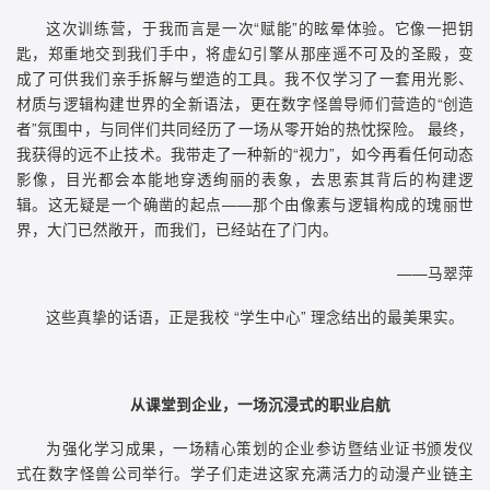
这次训练营，于我而言是一次“赋能”的眩晕体验。它像一把钥
匙，郑重地交到我们手中，将虚幻引擎从那座遥不可及的圣殿，变
成了可供我们亲手拆解与塑造的工具。我不仅学习了一套用光影、
材质与逻辑构建世界的全新语法，更在数字怪兽导师们营造的“创造
者”氛围中，与同伴们共同经历了一场从零开始的热忱探险。 最终，
我获得的远不止技术。我带走了一种新的“视力”，如今再看任何动态
影像，目光都会本能地穿透绚丽的表象，去思索其背后的构建逻
辑。这无疑是一个确凿的起点——那个由像素与逻辑构成的瑰丽世
界，大门已然敞开，而我们，已经站在了门内。
——马翠萍
这些真挚的话语，正是我校 “学生中心” 理念结出的最美果实。
从课堂到企业，一场沉浸式的职业启航
为强化学习成果，一场精心策划的企业参访暨结业证书颁发仪
式在数字怪兽公司举行。学子们走进这家充满活力的动漫产业链主