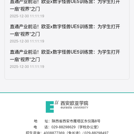
直通
产业
前沿
！
欧亚
x
数字
怪兽
UE
5
训练营
：为
学生
打开
一
扇
“
视界
”
之门
2025-12-30 11:11:19
直通
产业
前沿
！
欧亚
x
数字
怪兽
UE
5
训练营
：为
学生
打开
一
扇
“
视界
”
之门
2025-12-30 11:11:19
直通
产业
前沿
！
欧亚
x
数字
怪兽
UE
5
训练营
：为
学生
打开
一
扇
“
视界
”
之门
2025-12-30 11:11:19
地 址：陕西省西安市雁塔区东仪路8号
电 话：
029-88298629
（学校办公室）
招生咨询：
4008877369
（免长途）/
029-88298497