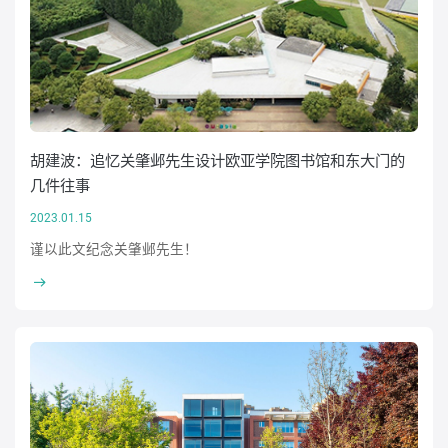
胡建波：追忆关肇邺先生设计欧亚学院图书馆和东大门的
几件往事
2023.01.15
谨以此文纪念关肇邺先生！